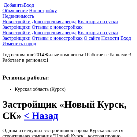
Добавить
Вход
Объявление
Новостройку
Недвижимость
Новостройки
Долгосрочная аренда
Квартиры на сутки
Застройщики
Отзывы о новостройках
Новостройки
Долгосрочная аренда
Квартиры на сутки
Застройщики
Отзывы о новостройках
О сайте
Новости
Вход
Изменить город
Год основания:
2014
Жилые комплексы:
1
Работает с банками:
3
Работает в регионах:
1
Регионы работы:
Курская область (Курск)
Застройщик «Новый Курск,
СК»
< Назад
Одним из ведущих застройщиков города Курска является
строительная компания "Новый Курск", которая прочно